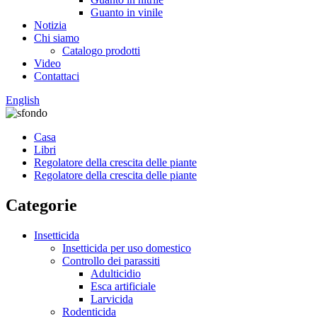
Guanto in vinile
Notizia
Chi siamo
Catalogo prodotti
Video
Contattaci
English
Casa
Libri
Regolatore della crescita delle piante
Regolatore della crescita delle piante
Categorie
Insetticida
Insetticida per uso domestico
Controllo dei parassiti
Adulticidio
Esca artificiale
Larvicida
Rodenticida