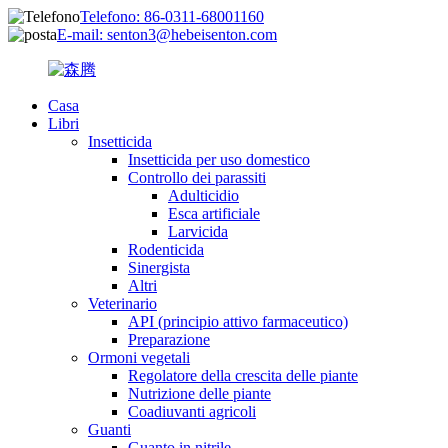
Telefono: 86-0311-68001160
E-mail: senton3@hebeisenton.com
Casa
Libri
Insetticida
Insetticida per uso domestico
Controllo dei parassiti
Adulticidio
Esca artificiale
Larvicida
Rodenticida
Sinergista
Altri
Veterinario
API (principio attivo farmaceutico)
Preparazione
Ormoni vegetali
Regolatore della crescita delle piante
Nutrizione delle piante
Coadiuvanti agricoli
Guanti
Guanto in nitrile