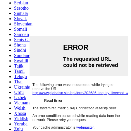
Serbian
Sesotho
Sinhala
Slovak
Slovenian
Somali
Samoan
Scots Gaelic
Shona
Sindhi
Sundanese
Swahili
Tajik
Tamil
Telugu
Thai
Ukrainian
Urdu
Uzbek
Vietnamese
Welsh
Xhosa
Yiddish
Yoruba
Zulu