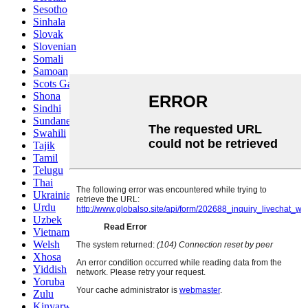
Sesotho
Sinhala
Slovak
Slovenian
Somali
Samoan
Scots Gaelic
Shona
Sindhi
Sundanese
Swahili
Tajik
Tamil
Telugu
Thai
Ukrainian
Urdu
Uzbek
Vietnamese
Welsh
Xhosa
Yiddish
Yoruba
Zulu
Kinyarwanda