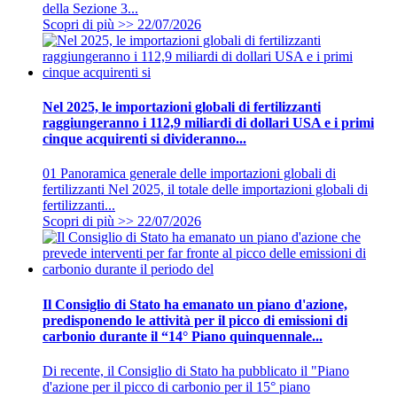
della Sezione 3...
Scopri di più >>
22/07/2026
Nel 2025, le importazioni globali di fertilizzanti
raggiungeranno i 112,9 miliardi di dollari USA e i primi
cinque acquirenti si divideranno...
01 Panoramica generale delle importazioni globali di
fertilizzanti Nel 2025, il totale delle importazioni globali di
fertilizzanti...
Scopri di più >>
22/07/2026
Il Consiglio di Stato ha emanato un piano d'azione,
predisponendo le attività per il picco di emissioni di
carbonio durante il “14° Piano quinquennale...
Di recente, il Consiglio di Stato ha pubblicato il "Piano
d'azione per il picco di carbonio per il 15° piano