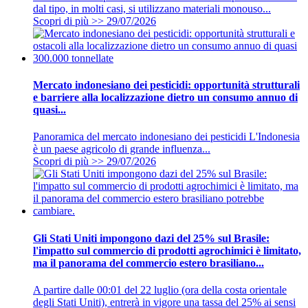
dal tipo, in molti casi, si utilizzano materiali monouso...
Scopri di più >>
29/07/2026
Mercato indonesiano dei pesticidi: opportunità strutturali
e barriere alla localizzazione dietro un consumo annuo di
quasi...
Panoramica del mercato indonesiano dei pesticidi L'Indonesia
è un paese agricolo di grande influenza...
Scopri di più >>
29/07/2026
Gli Stati Uniti impongono dazi del 25% sul Brasile:
l'impatto sul commercio di prodotti agrochimici è limitato,
ma il panorama del commercio estero brasiliano...
A partire dalle 00:01 del 22 luglio (ora della costa orientale
degli Stati Uniti), entrerà in vigore una tassa del 25% ai sensi