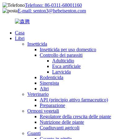
Telefono: 86-0311-68001160
E-mail: senton3@hebeisenton.com
Casa
Libri
Insetticida
Insetticida per uso domestico
Controllo dei parassiti
Adulticidio
Esca artificiale
Larvicida
Rodenticida
Sinergista
Altri
Veterinario
API (principio attivo farmaceutico)
Preparazione
Ormoni vegetali
Regolatore della crescita delle piante
Nutrizione delle piante
Coadiuvanti agricoli
Guanti
Guanto in nitrile